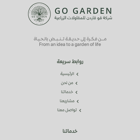
مـــن فـكـرة إلى حـديـقـة تــنــبــض بالـحـيـاة
From an idea to a garden of life
روابط سريعة
الرئيسية
من نحن
خدماتنا
مشاريعنا
تواصل معنا
خدماتنا