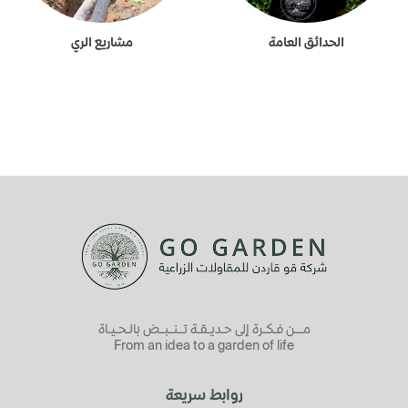
الحدائق العامة
مشاريع الري
مـــن فـكـرة إلى حـديـقـة تــنــبــض بالـحـيـاة
From an idea to a garden of life
روابط سريعة