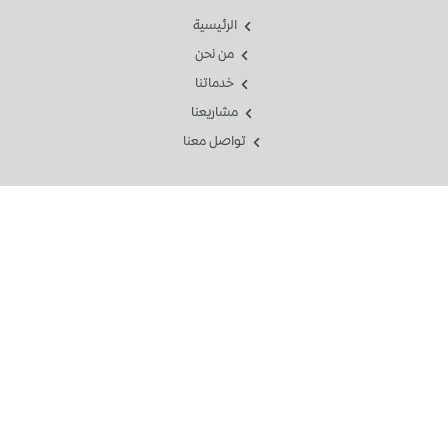
الرئيسية
من نحن
خدماتنا
مشاريعنا
تواصل معنا
خدماتنا
3D Model
Landscape
Irrigation System
Maintenance
Moss Art
Lightening Installation